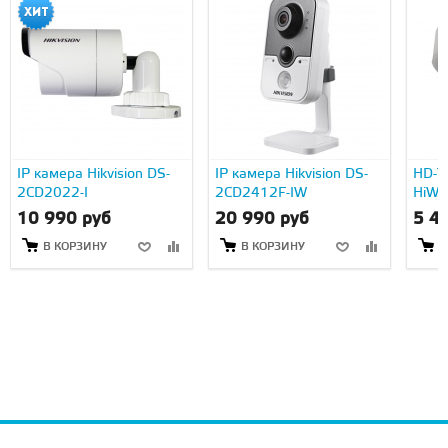
IP камера Hikvision DS-
IP камера Hikvision DS-
HD-TV
2CD2022-I
2CD2412F-IW
HiWa
10 990 руб
20 990 руб
5 4
В КОРЗИНУ
В КОРЗИНУ
В