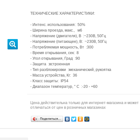
ТЕХНИЧЕСКИЕ ХАРАКТЕРИСТИКИ:
- Интенс. использования: 50%
- Ширина проезда, макс., м6
- Напряжение (двигателя), В :~230В, 50Гц
- Напряжение (питающее), В: ~230В, 50Гц
- Потребляемая мощность, Вт :300
- Время открывания, сек: 8
- Угол открывания, Град :90
- Защита :встроенная
- Тип разблокировки :механический, рукоятка
- Масса устройства, Кг: 36
- Класс защиты: IP54
- Диапазон температур, ° C :-20 - +60
Цена действительна только для интернет-магазина и может
отличаться от цен в розничных магазинах
Поделиться…