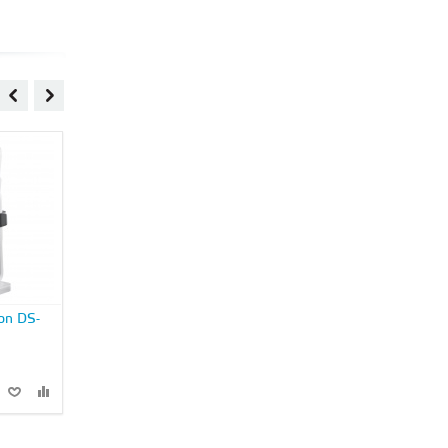
ion DS-
HD-TVI камера Hikvision
IP камера Hikvision
HiWatch DS-T227
HiWatch DS-N241W
5 490 руб
6 590 руб
В КОРЗИНУ
В КОРЗИНУ