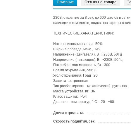
Описание
Отзывы о товаре
З
230В, открытие за 8 сек, до 600 циклов в сут
накладки в комплекте, подсветка стрелы в кач
ТЕХНИЧЕСКИЕ ХАРАКТЕРИСТИКИ:
Интенс. использования: 50%
Ширина проезда, макс., м6
Напряжение (двигателя), В :~230В, 50Гц
Напряжение (питающее), В: ~230В, 50Гц
Потребляемая мощность, Вт :300
Время открывания, сек: 8
Угол открывания, Град :90
Защита :встроенная
Тип разблокировки :механический, рукоятка
Масса устройства, Кг: 36
Класс защиты: IP54
Диапазон температур, ° C :-20 - +60
Длина стрелы, м.
Скорость поднятия, сек.