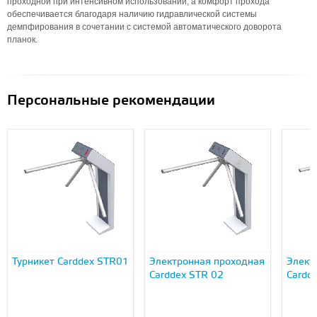
проходной при интенсивном использовании, а комфорт прохода
обеспечивается благодаря наличию гидравлической системы
демпфирования в сочетании с системой автоматического доворота
планок.
Персональные рекомендации
Турникет Carddex STR01
Электронная проходная
Элект
Carddex STR 02
Cardd