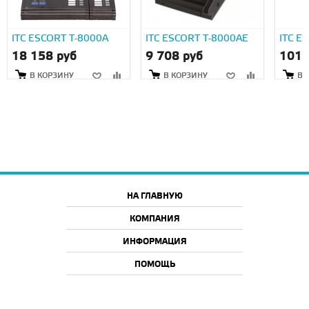
ITC ESCORT T-8000A
ITC ESCORT T-8000AE
ITC E
18 158 руб
9 708 руб
101 
В КОРЗИНУ
В КОРЗИНУ
В 
НА ГЛАВНУЮ
КОМПАНИЯ
ИНФОРМАЦИЯ
ПОМОЩЬ
2026 © ООО "АйТи46", г. Курск