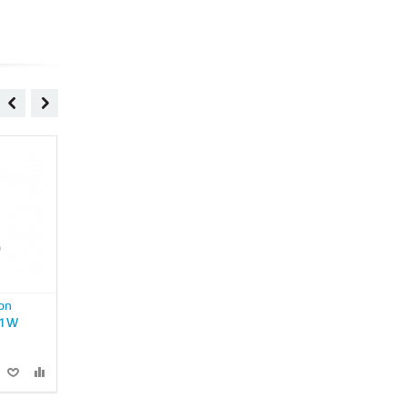
on
IP камера Hikvision DS-
IP камера Hikvision DS-
41W
2CD2342WD-I
2CD2722F-IS
14 990 руб
0 руб
В КОРЗИНУ
В КОРЗИНУ