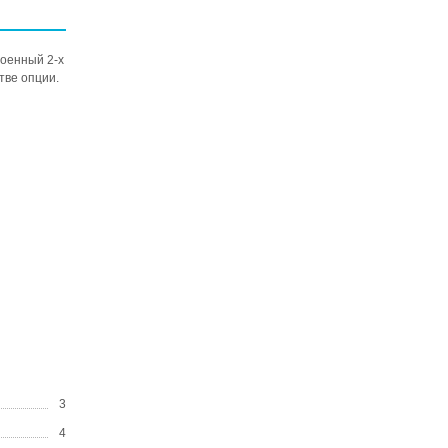
роенный 2-х
тве опции.
3
4