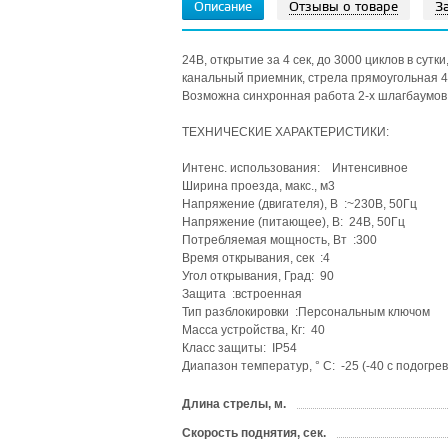
Описание
Отзывы о товаре
З
24В, открытие за 4 сек, до 3000 циклов в сут
канальный приемник, стрела прямоугольная 4.
Возможна синхронная работа 2-х шлагбаумов
ТЕХНИЧЕСКИЕ ХАРАКТЕРИСТИКИ:
Интенс. использования: Интенсивное
Ширина проезда, макс., м3
Напряжение (двигателя), В :~230В, 50Гц
Напряжение (питающее), В: 24В, 50Гц
Потребляемая мощность, Вт :300
Время открывания, сек :4
Угол открывания, Град: 90
Защита :встроенная
Тип разблокировки :Персональным ключом
Масса устройства, Кг: 40
Класс защиты: IP54
Диапазон температур, ° C: -25 (-40 с подогрев
Длина стрелы, м.
Скорость поднятия, сек.