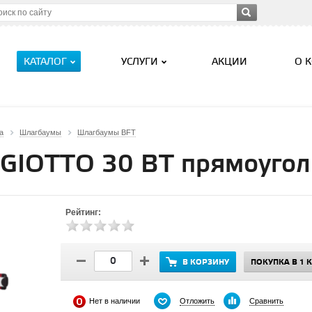
КАТАЛОГ
УСЛУГИ
АКЦИИ
О 
а
Шлагбаумы
Шлагбаумы BFT
GIOTTO 30 BT прямоугол
Рейтинг:
В КОРЗИНУ
ПОКУПКА В 1 
Отложить
Сравнить
Нет в наличии