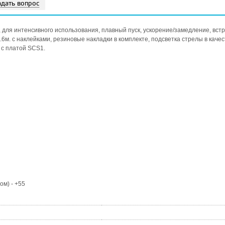
адать вопрос
ки, для интенсивного использования, плавный пуск, ускорение/замедление, вст
6м. с наклейками, резиновые накладки в комплекте, подсветка стрелы в качес
 с платой SCS1.
ом) - +55