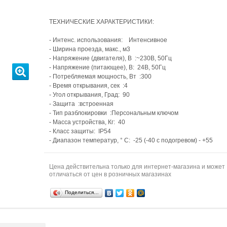
ТЕХНИЧЕСКИЕ ХАРАКТЕРИСТИКИ:
- Интенс. использования: Интенсивное
- Ширина проезда, макс., м3
- Напряжение (двигателя), В :~230В, 50Гц
- Напряжение (питающее), В: 24В, 50Гц
- Потребляемая мощность, Вт :300
- Время открывания, сек :4
- Угол открывания, Град: 90
- Защита :встроенная
- Тип разблокировки :Персональным ключом
- Масса устройства, Кг: 40
- Класс защиты: IP54
- Диапазон температур, ° C: -25 (-40 с подогревом) - +55
Цена действительна только для интернет-магазина и может
отличаться от цен в розничных магазинах
Поделиться…