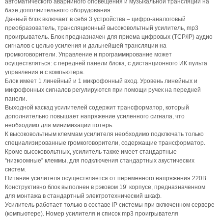
автоматического аварийного оповещения и музыкальной трансляции на
базе дополнительного оборудования.
Данный блок включает в себя 3 устройства – цифро-аналоговый
преобразователь, трансляционный высоковольтный усилитель, mp3
проигрыватель. Блок предназначен для приема цифровых (TCP/IP) аудио
сигналов с целью усиления и дальнейшей трансляции на
громкоговорители. Управление и программирование может
осуществляться: c передней панели блока, с дистанционного ИК пульта
управления и с компьютера.
Блок имеет 1 линейный и 1 микрофонный вход. Уровень линейных и
микрофонных сигналов регулируются при помощи ручек на передней
панели.
Выходной каскад усилителей содержит трансформатор, который
дополнительно повышает напряжение усиленного сигнала, что
необходимо для минимизации потерь.
К высоковольтным клеммам усилителя необходимо подключать только
специализированные громкоговорители, содержащие трансформатор.
Кроме высоковольтных, усилитель также имеет стандартные
“низкоомные” клеммы, для подключения стандартных акустических
систем.
Питание усилителя осуществляется от переменного напряжения 220В.
Конструктивно блок выполнен в рэковом 19’ корпусе, предназначенном
для монтажа в стандартный электротехнический шкаф.
Усилитель работает только в составе IP системы при включенном сервере
(компьютере). Номер усилителя и список mp3 проигрывателя