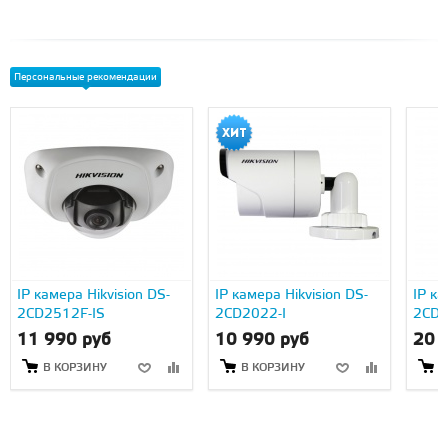
Персональные рекомендации
IP камера Hikvision DS-
IP камера Hikvision DS-
IP ка
2CD2512F-IS
2CD2022-I
2CD2
11 990 руб
10 990 руб
20 
В КОРЗИНУ
В КОРЗИНУ
В