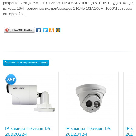
разрешением до 5Мп HD-TVI/ 8Мп IP 4 SATA HDD до 6ТБ 16/1 аудио входа/
выхода 16/4 тревожных входов/выходов 1 RJ45 10M/100M/ 1000М сетевых
интерфейса
Поделиться…
Персональные рекомендации
IP камера Hikvision DS-
IP камера Hikvision DS-
IP ка
2CD2022-I
2CD2312-I
2CD2