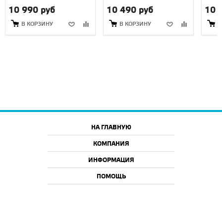
10 990 руб
10 490 руб
10 
В КОРЗИНУ
В КОРЗИНУ
В
НА ГЛАВНУЮ
КОМПАНИЯ
ИНФОРМАЦИЯ
ПОМОЩЬ
2026 © ООО "АйТи46", г. Курск
Все права защищены