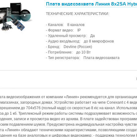
Плата видеозахвата Линия 8x25А Hybr
ТЕХНИЧЕСКИЕ ХАРАКТЕРИСТИКИ:
- Каналов: 8 каналов
- Формат видео: IP
- Удаленный просмотр: Да
- Аудио вход/выход: до 8 микрофонов
- Бренд: Devline (Россия)
- Потребление: до 10 Вт
- Тип регистратора: Плата видеозахвата
ата видеоизображения от компании «Линия» рекомендуется для организации
магазинах, загородных домах. Устройство работает на чипе Conexant с 4 вид
азрешением до 704x576 (полный кадр) со скоростью 8 к\с на канал. Использ
ра до 1 кб. Триплексный режим работы системы подразумевает возможность
дения, записи и просмотра видео из архива. В плате задействован програм
ским подавлением шумов. Предусмотрена индивидуальная настройка чувстви
та «Линия» обладают техническими характеристиками, позволяющими создат
дения на базе аналоговых и цифровых видеокамер: - поддержка технологии Hy