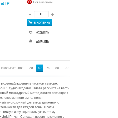
Нет в наличии
id IP
В КОРЗИНУ
Отложить
Сравнить
Показывать по:
20
40
60
80
100
 видеонаблюдения в частном секторе,
ео и 1 аудио входами. Плата рассчитана вести
ованный межкадровый метод сжатия сокращает
 одновременного выполнения
мный многозонный детектор движения с
тельности для каждой зоны. Платы
ь гибкую и функциональную систему
bridIP - чип Conexant нового поколения с