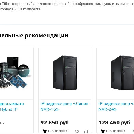
 Effio - встроенный аналогово-цифровой преобразователь с усилителем сигн
 корпуса 2U в комплекте
нальные рекомендации
идеозахвата
IP-видеосервер «Линия
IP-видеосервер 
Hybrid IP
NVR-16»
NVR-24»
92 850 руб
128 460 руб
ТЬ
В КОРЗИНУ
В КОРЗИНУ