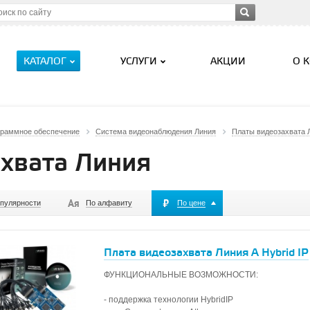
КАТАЛОГ
УСЛУГИ
АКЦИИ
О 
граммное обеспечение
Система видеонаблюдения Линия
Платы видеозахвата 
хвата Линия
опулярности
По алфавиту
По цене
Плата видеозахвата Линия А Hybrid IP
ФУНКЦИОНАЛЬНЫЕ ВОЗМОЖНОСТИ:
- поддержка технологии HybridIP