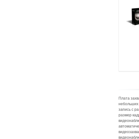
Плата захв
небольших 
запись с р
размер кад
видеонаблю
автоматиче
видеозахва
видеонаблю