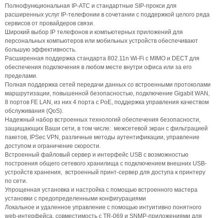
Полнофункциональная IP-АТС и стандартные SIP-прокси для
расширенных услуг IP-телефонии в сочетании с поддержкой целого ряда
сервисов от провайдеров связи.
Широкий выбор IP телефонов и компьютерных приложений для
персональных компьютеров или мобильных устройств обеспечивают
большую эффективность.
Расширенная поддержка стандарта 802.11n Wi-Fi с MIMO и DECT для
обеспечения подключения в любом месте внутри офиса или за его
пределами.
Полная поддержка сетей передачи данных со встроенными протоколами
маршрутизации, повышенной безопасностью, подключение Gigabit WAN,
8 портов FE LAN, из них 4 порта с PoE, поддержка управления качеством
обслуживания (QoS).
Надежный набор встроенных технологий обеспечения безопасности,
защищающих Ваши сети, в том числе: межсетевой экран с фильтрацией
пакетов, IPSec VPN, различные методы аутентификации, управление
доступом и ограничение скорости.
Встроенный файловый сервер и интерфейс USB с возможностью
построения общего сетевого хранилища с подключением внешних USB-
устройств хранения, встроенный принт-сервер для доступа к принтеру
по сети.
Упрощенная установка и настройка с помощью встроенного мастера
установки с предопределенными конфигурациями
Локальное и удаленное управление с помощью интуитивно понятного
web-интерфейса, совместимость с TR-069 и SNMP-приложениями для