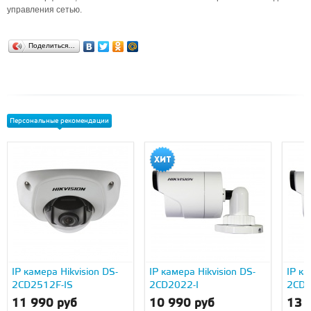
управления сетью.
Поделиться…
Персональные рекомендации
IP камера Hikvision DS-
IP камера Hikvision DS-
IP ка
2CD2512F-IS
2CD2022-I
2CD2
11 990 руб
10 990 руб
13 