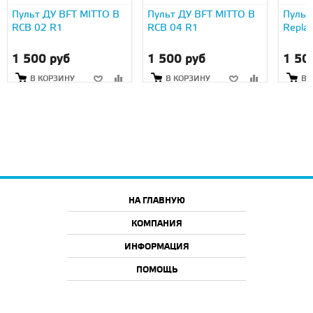
Пульт ДУ BFT MITTO B
Пульт ДУ BFT MITTO B
Пульт
RCB 02 R1
RCB 04 R1
Repla
1 500 руб
1 500 руб
1 50
В КОРЗИНУ
В КОРЗИНУ
В 
НА ГЛАВНУЮ
КОМПАНИЯ
ИНФОРМАЦИЯ
ПОМОЩЬ
2026 © ООО "АйТи46", г. Курск