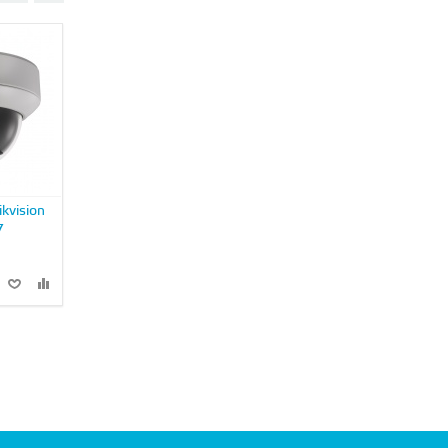
kvision
IP камера Hikvision
IP камера Hikvision DS-
7
HiWatch DS-N241W
2CD2342WD-I
6 590 руб
14 990 руб
В КОРЗИНУ
В КОРЗИНУ