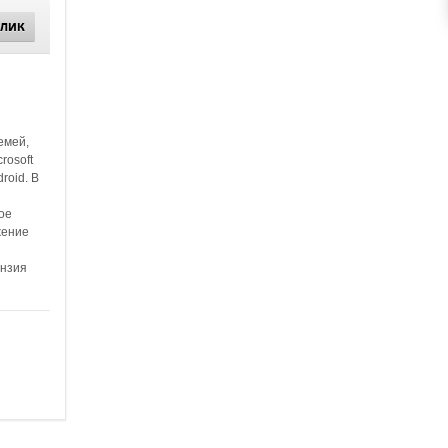
КЛИК
емей,
rosoft
roid. В
ое
жение
ензия