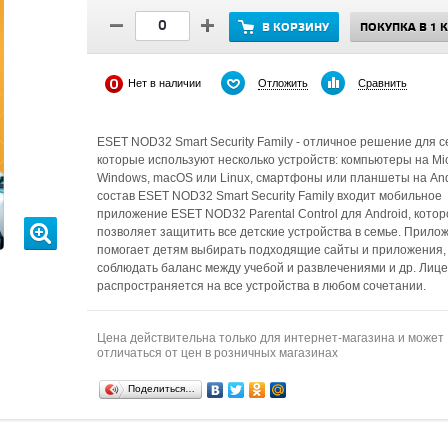
В КОРЗИНУ
ПОКУПКА В 1 
Отложить
Сравнить
Нет в наличии
ESET NOD32 Smart Security Family - отличное решение для с
которые используют несколько устройств: компьютеры на Mic
Windows, macOS или Linux, смартфоны или планшеты на And
состав ESET NOD32 Smart Security Family входит мобильное
приложение ESET NOD32 Parental Control для Android, котор
позволяет защитить все детские устройства в семье. Прило
помогает детям выбирать подходящие сайты и приложения,
соблюдать баланс между учебой и развлечениями и др. Лиц
распространяется на все устройства в любом сочетании.
Цена действительна только для интернет-магазина и может
отличаться от цен в розничных магазинах
Поделиться…