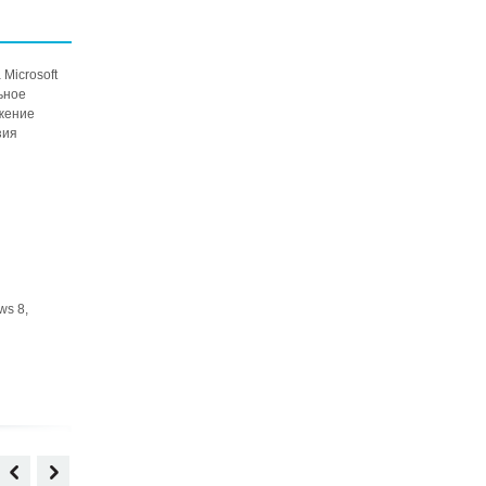
Microsoft
ьное
ожение
зия
ws 8,