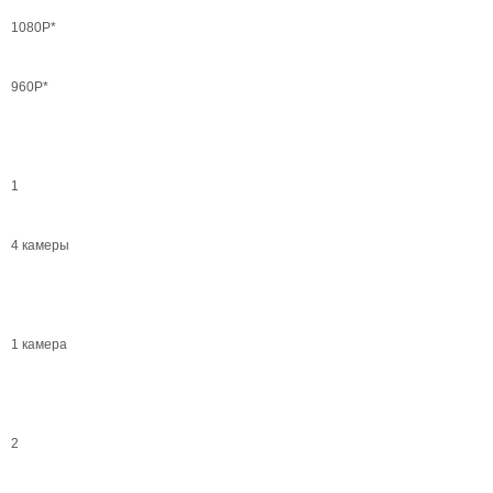
1080Р*
960P*
1
4 камеры
1 камера
2