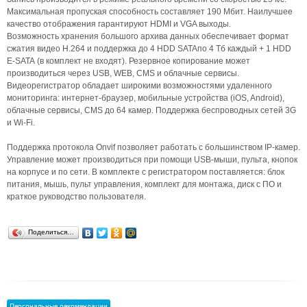
Максимальная пропуская способность составляет 190 Мбит. Наилучшее
качество отображения гарантируют HDMI и VGA выходы.
Возможность хранения большого архива данных обеспечивает формат
сжатия видео H.264 и поддержка до 4 HDD SATAпо 4 Тб каждый + 1 HDD
E-SATA (в комплект не входят). Резервное копирование может
производиться через USB, WEB, CMS и облачные сервисы.
Видеорегистратор обладает широкими возможностями удаленного
мониторинга: интернет-браузер, мобильные устройства (iOS, Android),
облачные сервисы, CMS до 64 камер. Поддержка беспроводных сетей 3G
и Wi-Fi.
Поддержка протокола Onvif позволяет работать с большинством IP-камер.
Управление может производиться при помощи USB-мыши, пульта, кнопок
на корпусе и по сети. В комплекте с регистратором поставляется: блок
питания, мышь, пульт управления, комплект для монтажа, диск с ПО и
краткое руководство пользователя.
Поделиться…
Персональные рекомендации