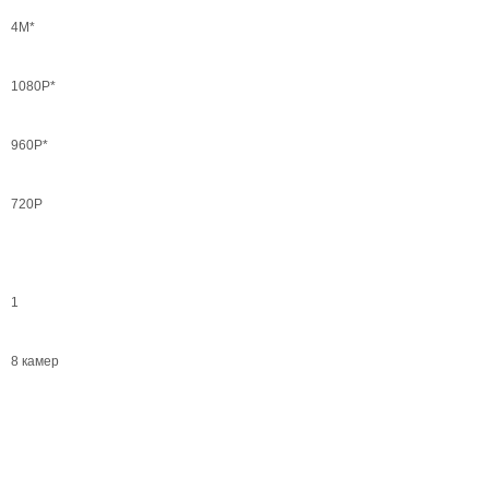
4М*
1080P*
960Р*
720Р
1
8 камер