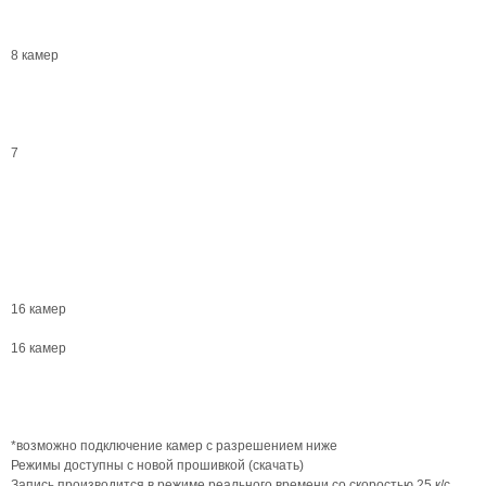
8 камер
7
16 камер
16 камер
*возможно подключение камер с разрешением ниже
Режимы доступны с новой прошивкой (скачать)
Запись производится в режиме реального времени со скоростью 25 к/с.